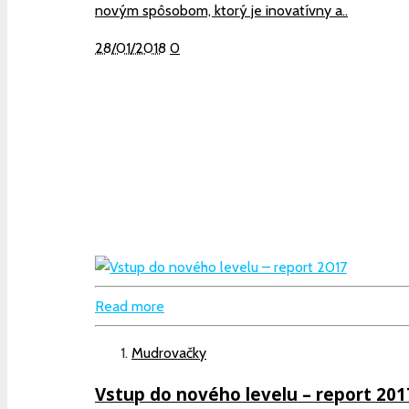
novým spôsobom, ktorý je inovatívny a..
28/01/2018
0
Read more
Mudrovačky
Vstup do nového levelu – report 201