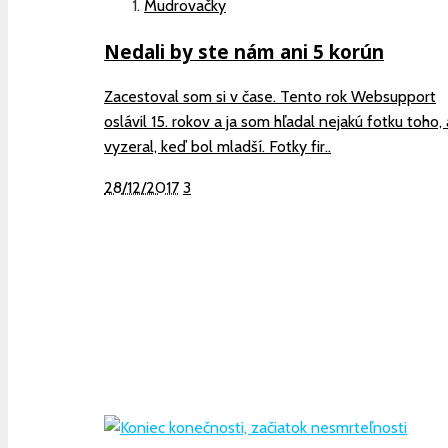
Mudrovačky
Nedali by ste nám ani 5 korún
Zacestoval som si v čase. Tento rok Websupport
oslávil 15. rokov a ja som hľadal nejakú fotku toho,
vyzeral, keď bol mladší. Fotky fir..
28/12/2017
3