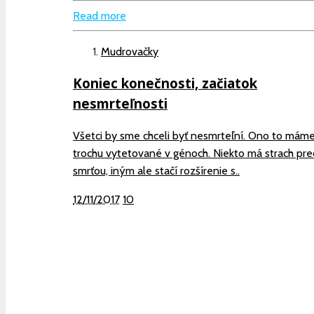
Read more
Mudrovačky
Koniec konečnosti, začiatok
nesmrteľnosti
Všetci by sme chceli byť nesmrteľní. Ono to máme
trochu vytetované v génoch. Niekto má strach pre
smrťou, iným ale stačí rozšírenie s..
12/11/2017
10