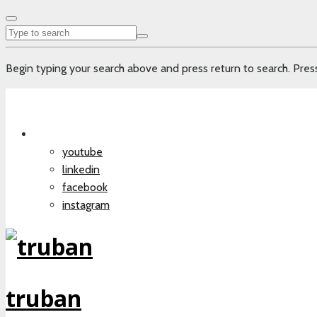
Begin typing your search above and press return to search. Press
youtube
linkedin
facebook
instagram
truban