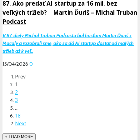
87. Ako predať AI startup za 16 mil. bez
veľkých tržieb? | Martin Ďuriš – Michal Truban
Podcast
V 87. diely Michal Truban Podcastu bol hosťom Martin Ďuriš z
Macaly a rozobrali sme, ako sa dá AI startup dostať od malých
tržieb až k veľ..
15/04/2026
0
Prev
1
2
3
…
18
Next
+ LOAD MORE