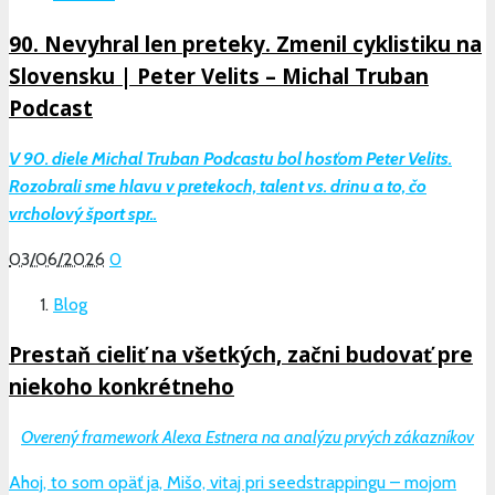
90. Nevyhral len preteky. Zmenil cyklistiku na
Slovensku | Peter Velits – Michal Truban
Podcast
V 90. diele Michal Truban Podcastu bol hosťom Peter Velits.
Rozobrali sme hlavu v pretekoch, talent vs. drinu a to, čo
vrcholový šport spr..
03/06/2026
0
Blog
Prestaň cieliť na všetkých, začni budovať pre
niekoho konkrétneho
Overený framework Alexa Estnera na analýzu prvých zákazníkov
Ahoj, to som opäť ja, Mišo, vitaj pri seedstrappingu – mojom