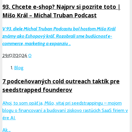
93. Chcete e-shop? Najprv si pozrite toto |
Mišo Král – Michal Truban Podcast
V 93. diele Michal Truban Podcastu bol hosťom Mišo Král
známy ako Eshopový kráľ. Rozobrali sme budúcnosť e-
commerce, marketing a expanziu ..
29/07/2026
0
Blog
7 podceňovaných cold outreach taktík pre
seedstrapped founderov
Ahoj, to som opäť ja, Mišo, vitaj pri seedstrappingu – mojom
blogu o financovaní a budovaní ziskovo rastúcich SaaS firiem v
ére AI.
Ak ..