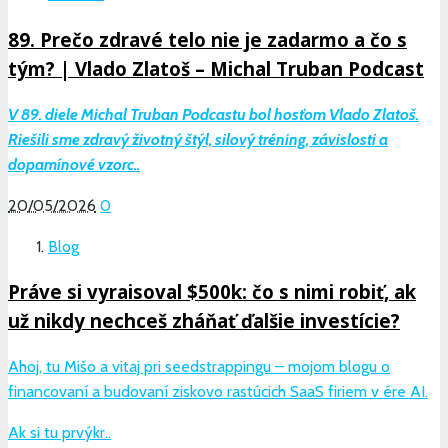
89. Prečo zdravé telo nie je zadarmo a čo s
tým? | Vlado Zlatoš – Michal Truban Podcast
V 89. diele Michal Truban Podcastu bol hosťom Vlado Zlatoš.
Riešili sme zdravý životný štýl, silový tréning, závislosti a
dopamínové vzorc..
20/05/2026
0
Blog
Práve si vyraisoval $500k: čo s nimi robiť, ak
už nikdy nechceš zháňať ďalšie investície?
Ahoj, tu Mišo a vitaj pri seedstrappingu – mojom blogu o
financovaní a budovaní ziskovo rastúcich SaaS firiem v ére AI.
Ak si tu prvýkr..