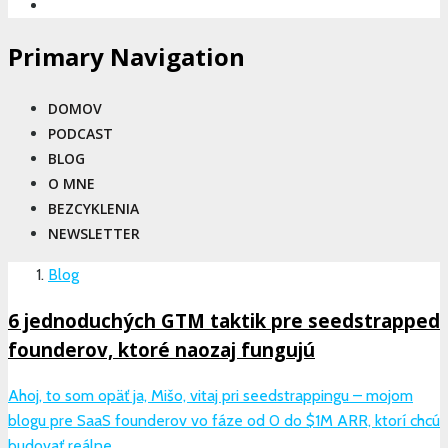
Primary Navigation
DOMOV
PODCAST
BLOG
O MNE
BEZCYKLENIA
NEWSLETTER
Blog
6 jednoduchých GTM taktik pre seedstrapped
founderov, ktoré naozaj fungujú
Ahoj, to som opäť ja, Mišo, vitaj pri seedstrappingu – mojom
blogu pre SaaS founderov vo fáze od 0 do $1M ARR, ktorí chcú
budovať reálne, ..