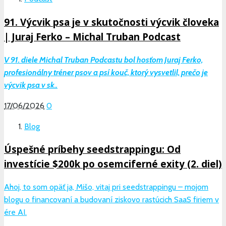
91. Výcvik psa je v skutočnosti výcvik človeka
| Juraj Ferko – Michal Truban Podcast
V 91. diele Michal Truban Podcastu bol hosťom Juraj Ferko,
profesionálny tréner psov a psí kouč, ktorý vysvetlil, prečo je
výcvik psa v sk..
17/06/2026
0
Blog
Úspešné príbehy seedstrappingu: Od
investície $200k po osemciferné exity (2. diel)
Ahoj, to som opäť ja, Mišo, vitaj pri seedstrappingu – mojom
blogu o financovaní a budovaní ziskovo rastúcich SaaS firiem v
ére AI.