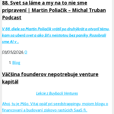
88. Svet sa láme a my na to nie sme
pripravení | Martin Poliačik – Michal Truban
Podcast
V 88. diele sa Martin Poliačik vrátil po druhýkrát a otvoril tému,
kam sa uberá svet a ako žiť s neistotou bez paniky. Rozobrali
sme AI v ..
01/05/2026
0
Blog
Väčšina founderov nepotrebuje venture
kapitál
Lekcie z Buyback Ventures
Ahoj, tu je Mišo. Vitaj opäť pri seedstrappingu, mojom blogu o
financovaní a budovaní ziskovo rastúcich SaaS fi..