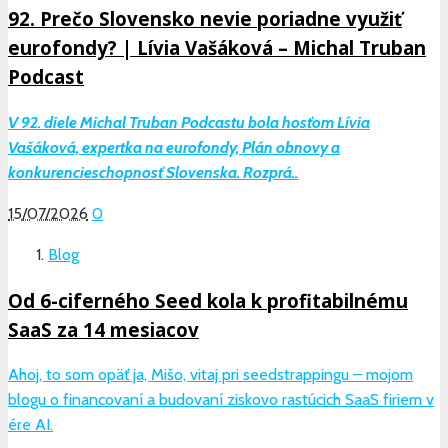
92. Prečo Slovensko nevie poriadne využiť
eurofondy? | Lívia Vašáková – Michal Truban
Podcast
V 92. diele Michal Truban Podcastu bola hosťom Lívia
Vašáková, expertka na eurofondy, Plán obnovy a
konkurencieschopnosť Slovenska. Rozprá..
15/07/2026
0
Blog
Od 6-ciferného Seed kola k profitabilnému
SaaS za 14 mesiacov
Ahoj, to som opäť ja, Mišo, vitaj pri seedstrappingu – mojom
blogu o financovaní a budovaní ziskovo rastúcich SaaS firiem v
ére AI.