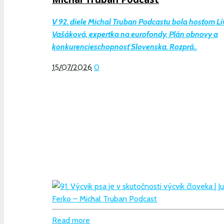
V 92. diele Michal Truban Podcastu bola hosťom Lí
Vašáková, expertka na eurofondy, Plán obnovy a
konkurencieschopnosť Slovenska. Rozprá..
15/07/2026
0
Read more