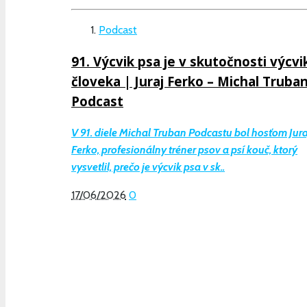
Podcast
91. Výcvik psa je v skutočnosti výcvi
človeka | Juraj Ferko – Michal Truba
Podcast
V 91. diele Michal Truban Podcastu bol hosťom Jura
Ferko, profesionálny tréner psov a psí kouč, ktorý
vysvetlil, prečo je výcvik psa v sk..
17/06/2026
0