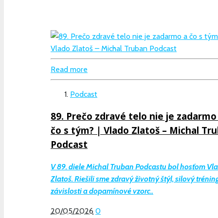
Read more
Podcast
89. Prečo zdravé telo nie je zadarmo
čo s tým? | Vlado Zlatoš – Michal Tr
Podcast
V 89. diele Michal Truban Podcastu bol hosťom Vl
Zlatoš. Riešili sme zdravý životný štýl, silový tréning
závislosti a dopamínové vzorc..
20/05/2026
0