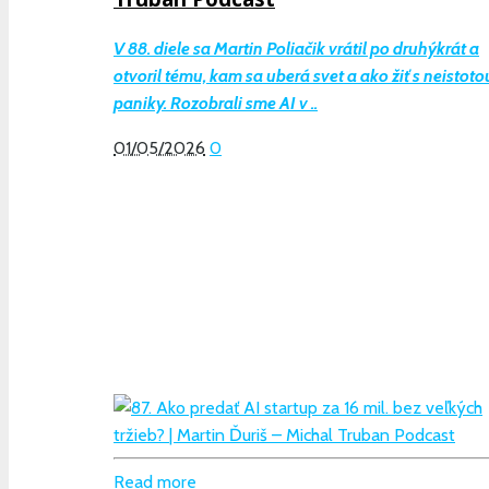
V 88. diele sa Martin Poliačik vrátil po druhýkrát a
otvoril tému, kam sa uberá svet a ako žiť s neistoto
paniky. Rozobrali sme AI v ..
01/05/2026
0
Read more