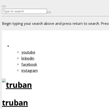
Begin typing your search above and press return to search. Press
youtube
linkedin
facebook
instagram
truban