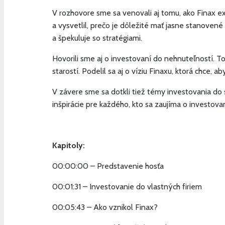
V rozhovore sme sa venovali aj tomu, ako Finax ex
a vysvetlil, prečo je dôležité mať jasne stanovené
a špekuluje so stratégiami.
Hovorili sme aj o investovaní do nehnuteľností. T
starostí. Podelil sa aj o víziu Finaxu, ktorá chce, a
V závere sme sa dotkli tiež témy investovania do s
inšpirácie pre každého, kto sa zaujíma o investova
Kapitoly:
00:00:00 – Predstavenie hosťa
00:01:31 – Investovanie do vlastných firiem
00:05:43 – Ako vznikol Finax?