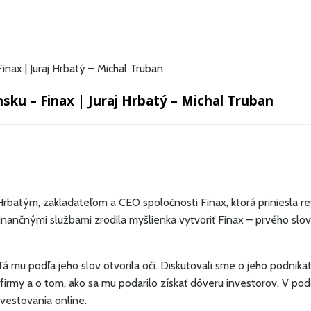
inax | Juraj Hrbatý – Michal Truban
nsku – Finax | Juraj Hrbatý – Michal Truban
Hrbatým, zakladateľom a CEO spoločnosti Finax, ktorá priniesla re
 finančnými službami zrodila myšlienka vytvoriť Finax – prvého sl
Tá mu podľa jeho slov otvorila oči. Diskutovali sme o jeho podnikat
irmy a o tom, ako sa mu podarilo získať dôveru investorov. V podc
vestovania online.