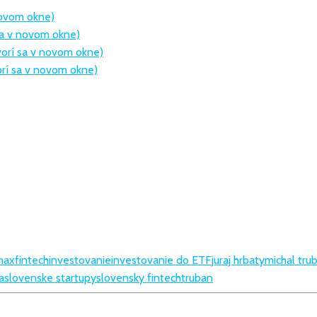
 novom okne)
sa v novom okne)
tvorí sa v novom okne)
orí sa v novom okne)
inax
fintech
investovanie
investovanie do ETF
juraj hrbaty
michal tru
a
slovenske startupy
slovensky fintech
truban