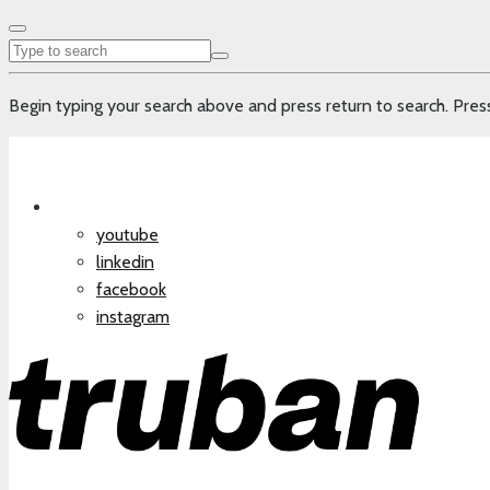
Begin typing your search above and press return to search. Press
youtube
linkedin
facebook
instagram