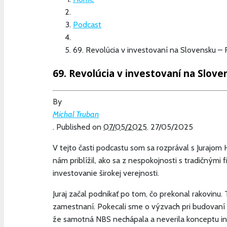
Podcast
69. Revolúcia v investovaní na Slovensku – F
69. Revolúcia v investovaní na Slove
By
Michal Truban
.
Published on
07/05/2025
.
27/05/2025
V tejto časti podcastu som sa rozprával s Jurajom 
nám priblížil, ako sa z nespokojnosti s tradičnými
investovanie širokej verejnosti.
Juraj začal podnikať po tom, čo prekonal rakovinu. 
zamestnaní. Pokecali sme o výzvach pri budovaní f
že samotná NBS nechápala a neverila konceptu in