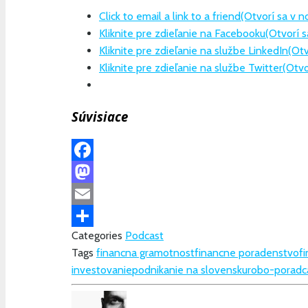
Click to email a link to a friend(Otvorí sa v
Kliknite pre zdieľanie na Facebooku(Otvorí 
Kliknite pre zdieľanie na službe LinkedIn(O
Kliknite pre zdieľanie na službe Twitter(Otv
Súvisiace
Facebook
Mastodon
Email
Categories
Podcast
Share
Tags
financna gramotnost
financne poradenstvo
f
investovanie
podnikanie na slovensku
robo-poradc