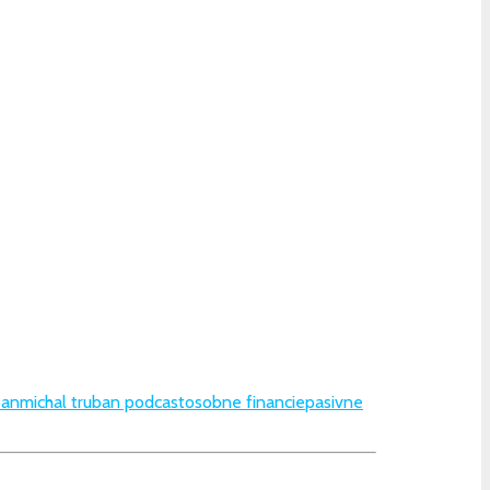
ban
michal truban podcast
osobne financie
pasivne