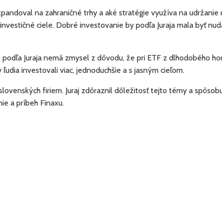
pandoval na zahraničné trhy a aké stratégie využíva na udržanie r
 investičné ciele. Dobré investovanie by podľa Juraja mala byť nud
o podľa Juraja nemá zmysel z dôvodu, že pri ETF z dlhodobého ho
by ľudia investovali viac, jednoduchšie a s jasným cieľom.
lovenských firiem. Juraj zdôraznil dôležitosť tejto témy a spôsobu
nie a príbeh Finaxu.