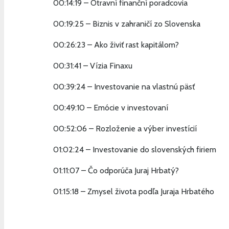
00:14:19 – Otravní finanční poradcovia
00:19:25 – Biznis v zahraničí zo Slovenska
00:26:23 – Ako živiť rast kapitálom?
00:31:41 – Vízia Finaxu
00:39:24 – Investovanie na vlastnú päsť
00:49:10 – Emócie v investovaní
00:52:06 – Rozloženie a výber investícií
01:02:24 – Investovanie do slovenských firiem
01:11:07 – Čo odporúča Juraj Hrbatý?
01:15:18 – Zmysel života podľa Juraja Hrbatého