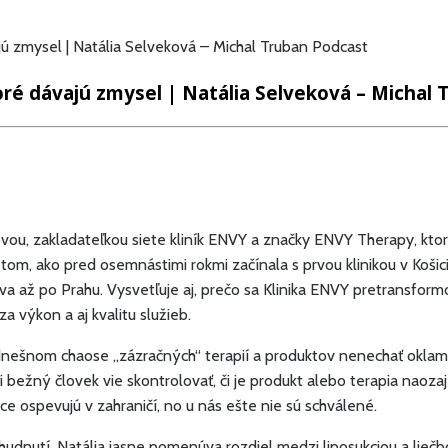
ajú zmysel | Natália Selveková – Michal Truban Podcast
toré dávajú zmysel | Natália Selveková – Michal
vou, zakladateľkou siete kliník ENVY a značky ENVY Therapy, ktor
tom, ako pred osemnástimi rokmi začínala s prvou klinikou v Koši
šova až po Prahu. Vysvetľuje aj, prečo sa Klinika ENVY pretransform
a výkon a aj kvalitu služieb.
dnešnom chaose „zázračných“ terapií a produktov nenechať oklamať
i bežný človek vie skontrolovať, či je produkt alebo terapia naoza
ce ospevujú v zahraničí, no u nás ešte nie sú schválené.
chudnutí. Natália jasne pomenúva rozdiel medzi liposukciou a liečb