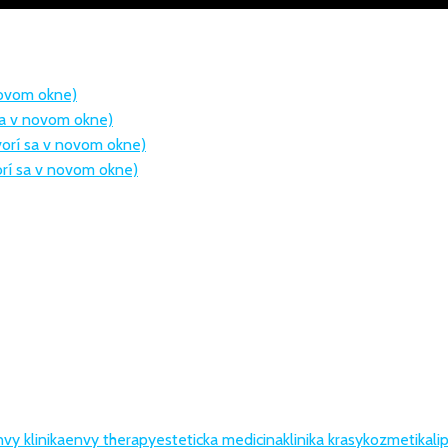
 novom okne)
sa v novom okne)
tvorí sa v novom okne)
orí sa v novom okne)
vy klinika
envy therapy
esteticka medicina
klinika krasy
kozmetika
li