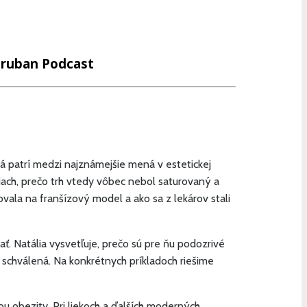
 Truban Podcast
á patrí medzi najznámejšie mená v estetickej
ciach, prečo trh vtedy vôbec nebol saturovaný a
ovala na franšízový model a ako sa z lekárov stali
. Natália vysvetľuje, prečo sú pre ňu podozrivé
j schválená. Na konkrétnych príkladoch riešime
ou obezity. Pri liekoch a ďalších moderných