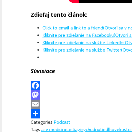
Zdieľaj tento článok:
Click to email a link to a friend(Otvorí sa v
Kliknite pre zdieľanie na Facebooku(Otvorí 
Kliknite pre zdieľanie na službe LinkedIn(O
Kliknite pre zdieľanie na službe Twitter(Otv
Súvisiace
Facebook
Mastodon
Email
Categories
Podcast
Share
Tags
ai v medicine
antiaging
chudnutie
dlhovekost
en