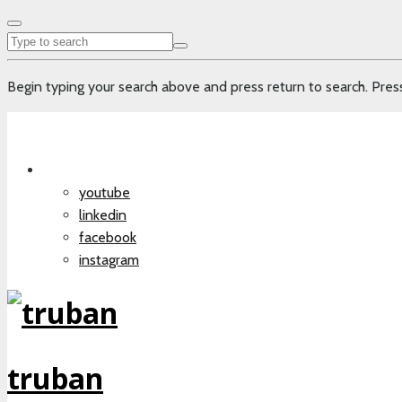
Begin typing your search above and press return to search. Press
youtube
linkedin
facebook
instagram
truban