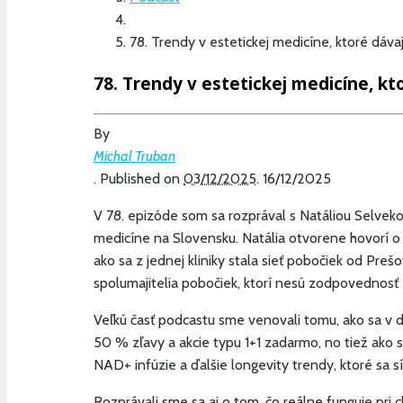
78. Trendy v estetickej medicíne, ktoré dáv
78. Trendy v estetickej medicíne, k
By
Michal Truban
.
Published on
03/12/2025
.
16/12/2025
V 78. epizóde som sa rozprával s Natáliou Selveko
medicíne na Slovensku. Natália otvorene hovorí o 
ako sa z jednej kliniky stala sieť pobočiek od Pre
spolumajitelia pobočiek, ktorí nesú zodpovednosť z
Veľkú časť podcastu sme venovali tomu, ako sa v 
50 % zľavy a akcie typu 1+1 zadarmo, no tiež ako s
NAD+ infúzie a ďalšie longevity trendy, ktoré sa sí
Rozprávali sme sa aj o tom, čo reálne funguje pri 