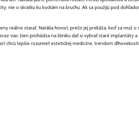
zity, nie o skratku ku kockám na bruchu. Ak sa použijú pod dohľad
eny reálne starať. Natália hovorí, prečo jej prekáža, keď sa muž 
z viac žien prichádza na kliniku dať si vybrať staré implantáty a p
ktorí chcú lepšie rozumieť estetickej medicíne, trendom dlhovekos