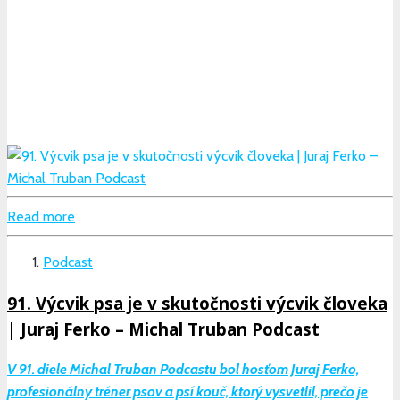
Read more
Podcast
91. Výcvik psa je v skutočnosti výcvik človeka
| Juraj Ferko – Michal Truban Podcast
V 91. diele Michal Truban Podcastu bol hosťom Juraj Ferko,
profesionálny tréner psov a psí kouč, ktorý vysvetlil, prečo je