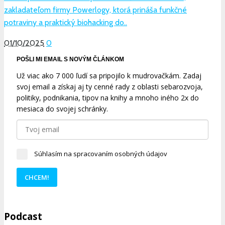
zakladateľom firmy Powerlogy, ktorá prináša funkčné
potraviny a praktický biohacking do..
01/10/2025
0
POŠLI MI EMAIL S NOVÝM ČLÁNKOM
Už viac ako 7 000 ľudí sa pripojilo k mudrovačkám. Zadaj
svoj email a získaj aj ty cenné rady z oblasti sebarozvoja,
politiky, podnikania, tipov na knihy a mnoho iného 2x do
mesiaca do svojej schránky.
Súhlasím na spracovaním osobných údajov
CHCEM!
Podcast