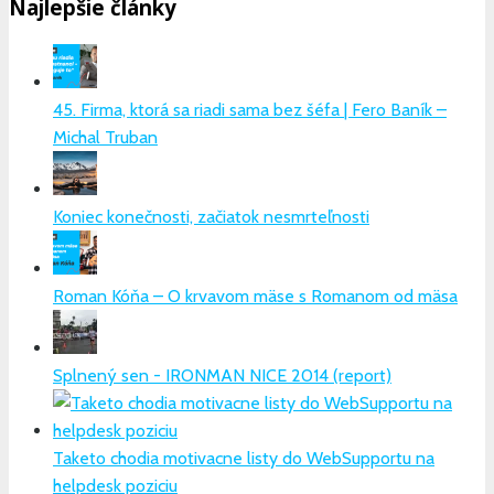
Najlepšie články
45. Firma, ktorá sa riadi sama bez šéfa | Fero Baník –
Michal Truban
Koniec konečnosti, začiatok nesmrteľnosti
Roman Kóňa – O krvavom mäse s Romanom od mäsa
Splnený sen - IRONMAN NICE 2014 (report)
Taketo chodia motivacne listy do WebSupportu na
helpdesk poziciu