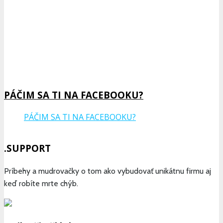
Previous
Show
Next
Episode
Episodes
Epis
Show
List
Podcast
Information
PÁČIM SA TI NA FACEBOOKU?
PÁČIM SA TI NA FACEBOOKU?
.SUPPORT
Príbehy a mudrovačky o tom ako vybudovať unikátnu firmu aj
keď robíte mrte chýb.