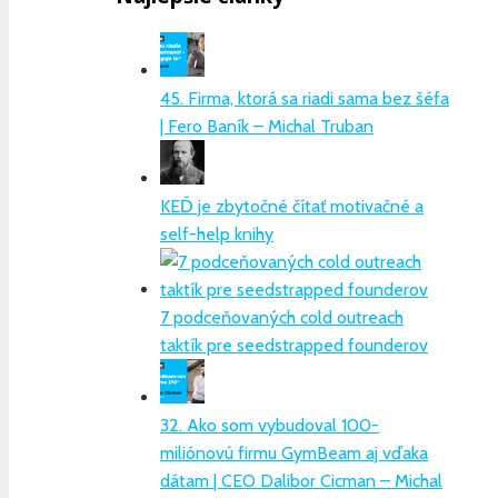
45. Firma, ktorá sa riadi sama bez šéfa
| Fero Baník – Michal Truban
KEĎ je zbytočné čítať motivačné a
self-help knihy
7 podceňovaných cold outreach
taktík pre seedstrapped founderov
32. Ako som vybudoval 100-
miliónovú firmu GymBeam aj vďaka
dátam | CEO Dalibor Cicman – Michal