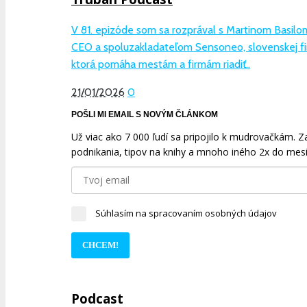
V 81. epizóde som sa rozprával s Martinom Basilo
CEO a spoluzakladateľom Sensoneo, slovenskej fi
ktorá pomáha mestám a firmám riadiť..
21/01/2026
0
POŠLI MI EMAIL S NOVÝM ČLÁNKOM
Už viac ako 7 000 ľudí sa pripojilo k mudrovačkám. Zad
podnikania, tipov na knihy a mnoho iného 2x do mesi
Súhlasím na spracovaním osobných údajov
CHCEM!
Podcast