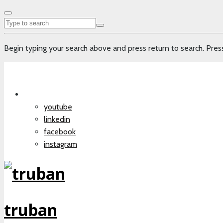
Begin typing your search above and press return to search. Press
youtube
linkedin
facebook
instagram
truban