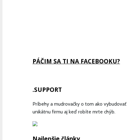
Previous
Show
Next
Episode
Episodes
Episode
Show
List
Podcast
Information
PÁČIM SA TI NA FACEBOOKU?
.SUPPORT
Príbehy a mudrovačky o tom ako vybudovať
unikátnu firmu aj keď robíte mrte chýb.
Najlepšie články