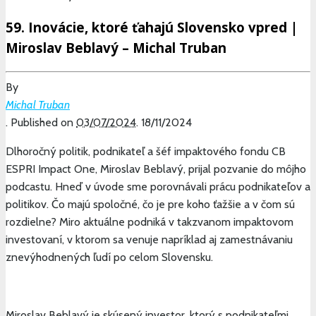
59. Inovácie, ktoré ťahajú Slovensko vpred |
Miroslav Beblavý – Michal Truban
By
Michal Truban
.
Published on
03/07/2024
.
18/11/2024
Dlhoročný politik, podnikateľ a šéf impaktového fondu
CB
ESPRI Impact One, Miroslav Beblavý, prijal pozvanie do môjho
podcastu. Hneď v úvode sme porovnávali prácu podnikateľov a
politikov. Čo majú spoločné, čo je pre koho ťažšie a v čom sú
rozdielne? Miro aktuálne podniká v takzvanom impaktovom
investovaní, v ktorom sa venuje napríklad aj zamestnávaniu
znevýhodnených ľudí po celom Slovensku.
Miroslav Beblavý je skúsený investor, ktorý s podnikateľmi