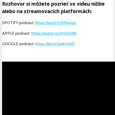
Rozhovor si môžete pozrieť vo videu nižšie
alebo na streamovacích platformách:
SPOTIFY podcast:
https://spoti.fi/31Nywax
APPLE podcast:
https://apple.co/3n0SO8F
GOOGLE podcast:
https://bit.ly/3qAt5WU