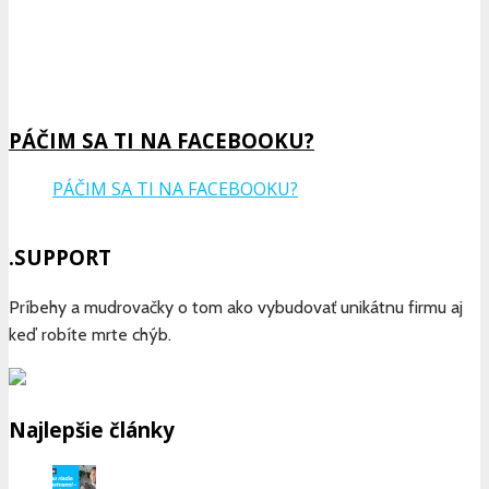
Previous
Show
Next
Episode
Episodes
Epis
Show
List
Podcast
Information
PÁČIM SA TI NA FACEBOOKU?
PÁČIM SA TI NA FACEBOOKU?
.SUPPORT
Príbehy a mudrovačky o tom ako vybudovať unikátnu firmu aj
keď robíte mrte chýb.
Najlepšie články