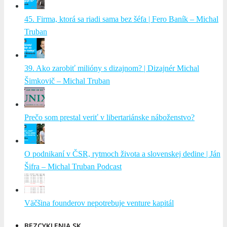
45. Firma, ktorá sa riadi sama bez šéfa | Fero Baník – Michal
Truban
39. Ako zarobiť milióny s dizajnom? | Dizajnér Michal
Šimkovič – Michal Truban
Prečo som prestal veriť v libertariánske náboženstvo?
O podnikaní v ČSR, rytmoch života a slovenskej dedine | Ján
Šifra – Michal Truban Podcast
Väčšina founderov nepotrebuje venture kapitál
BEZCYKLENIA.SK