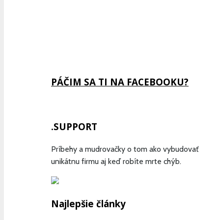
Previous
Show
Next
Episode
Episodes
Episode
Show
List
Podcast
Information
PÁČIM SA TI NA FACEBOOKU?
.SUPPORT
Príbehy a mudrovačky o tom ako vybudovať
unikátnu firmu aj keď robíte mrte chýb.
Najlepšie články