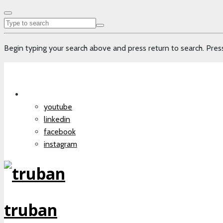
Begin typing your search above and press return to search. Press
youtube
linkedin
facebook
instagram
truban