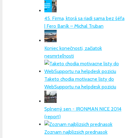
45. Firma, ktorá sa riadi sama bez šéfa
| Fero Baník – Michal Truban
Koniec konečnosti, začiatok
nesmrteľnosti
Taketo chodia motivacne listy do
WebSupportu na helpdesk poziciu
Splnený sen - IRONMAN NICE 2014
(report)
Zoznam najblizsich prednasok