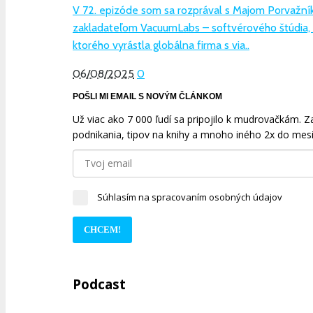
V 72. epizóde som sa rozprával s Majom Porvažní
zakladateľom VacuumLabs – softvérového štúdia,
ktorého vyrástla globálna firma s via..
06/08/2025
0
POŠLI MI EMAIL S NOVÝM ČLÁNKOM
Už viac ako 7 000 ľudí sa pripojilo k mudrovačkám. Zad
podnikania, tipov na knihy a mnoho iného 2x do mesi
Súhlasím na spracovaním osobných údajov
CHCEM!
Podcast