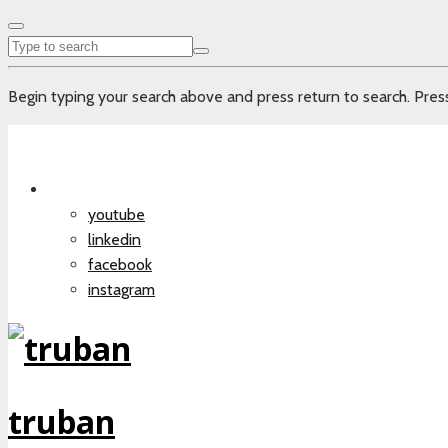
Begin typing your search above and press return to search. Press
youtube
linkedin
facebook
instagram
truban