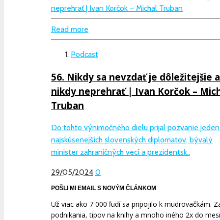
Read more
Podcast
56. Nikdy sa nevzdať je dôležitejšie 
nikdy neprehrať | Ivan Korčok – Mic
Truban
Do tohto výnimočného dielu prijal pozvanie jeden
najskúsenejších slovenských diplomatov, bývalý
minister zahraničných vecí a prezidentsk..
29/05/2024
0
POŠLI MI EMAIL S NOVÝM ČLÁNKOM
Už viac ako 7 000 ľudí sa pripojilo k mudrovačkám. Zad
podnikania, tipov na knihy a mnoho iného 2x do mesi