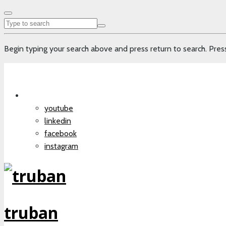
Begin typing your search above and press return to search. Press
youtube
linkedin
facebook
instagram
truban