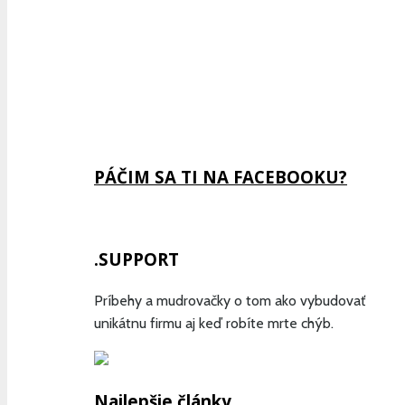
Previous
Show
Next
Episode
Episodes
Episode
Show
List
Podcast
Information
PÁČIM SA TI NA FACEBOOKU?
.SUPPORT
Príbehy a mudrovačky o tom ako vybudovať
unikátnu firmu aj keď robíte mrte chýb.
Najlepšie články