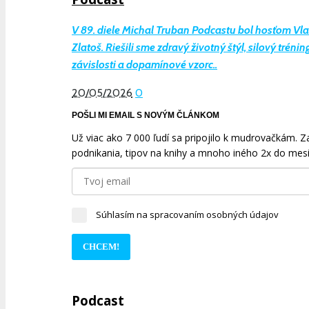
V 89. diele Michal Truban Podcastu bol hosťom Vl
Zlatoš. Riešili sme zdravý životný štýl, silový tréning
závislosti a dopamínové vzorc..
20/05/2026
0
POŠLI MI EMAIL S NOVÝM ČLÁNKOM
Už viac ako 7 000 ľudí sa pripojilo k mudrovačkám. Zad
podnikania, tipov na knihy a mnoho iného 2x do mesi
Súhlasím na spracovaním osobných údajov
CHCEM!
Podcast