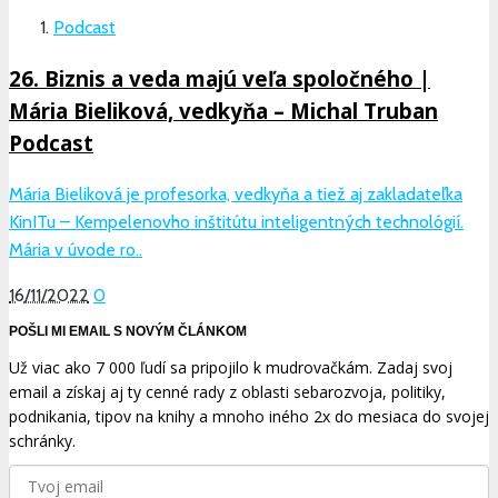
Podcast
26. Biznis a veda majú veľa spoločného |
Mária Bieliková, vedkyňa – Michal Truban
Podcast
Mária Bieliková je profesorka, vedkyňa a tiež aj zakladateľka
KinITu – Kempelenovho inštitútu inteligentných technológií.
Mária v úvode ro..
16/11/2022
0
POŠLI MI EMAIL S NOVÝM ČLÁNKOM
Už viac ako 7 000 ľudí sa pripojilo k mudrovačkám. Zadaj svoj
email a získaj aj ty cenné rady z oblasti sebarozvoja, politiky,
podnikania, tipov na knihy a mnoho iného 2x do mesiaca do svojej
schránky.