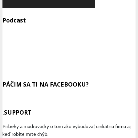
Podcast
Previous
Show
Next
Episode
Episodes
Epis
Show
List
Podcast
Information
PÁČIM SA TI NA FACEBOOKU?
.SUPPORT
Príbehy a mudrovačky o tom ako vybudovať unikátnu firmu aj
keď robíte mrte chýb.