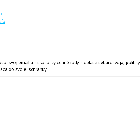
o
eľa
aj svoj email a získaj aj ty cenné rady z oblasti sebarozvoja, politiky
aca do svojej schránky.