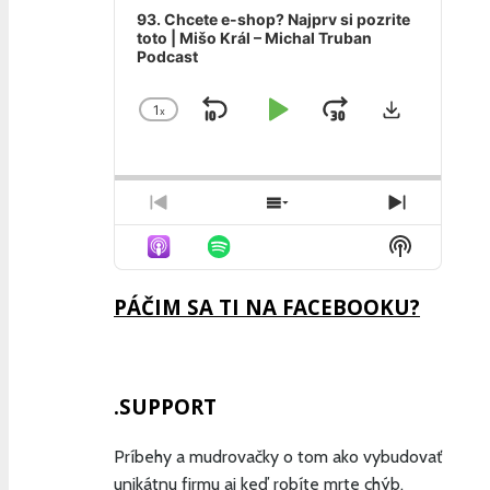
93. Chcete e-shop? Najprv si pozrite
toto | Mišo Král – Michal Truban
Podcast
Download
1
x
Skip
Play
Jump
Change
Playback
Backward
Pause
Forward
Rate
Previous
Show
Next
Episode
Episodes
Episode
Show
List
Podcast
Informati
PÁČIM SA TI NA FACEBOOKU?
.SUPPORT
Príbehy a mudrovačky o tom ako vybudovať
unikátnu firmu aj keď robíte mrte chýb.