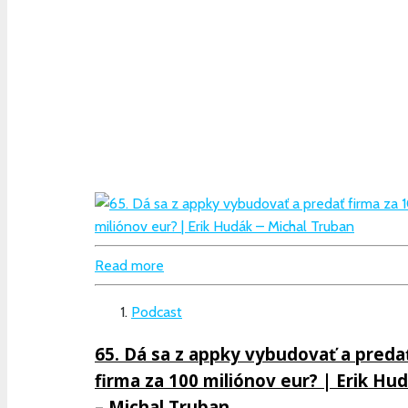
Read more
Podcast
65. Dá sa z appky vybudovať a preda
firma za 100 miliónov eur? | Erik Hu
– Michal Truban