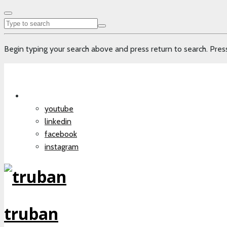
Begin typing your search above and press return to search. Press
youtube
linkedin
facebook
instagram
truban