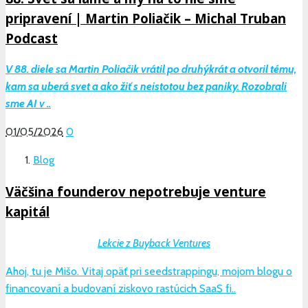
pripravení | Martin Poliačik – Michal Truban
Podcast
V 88. diele sa Martin Poliačik vrátil po druhýkrát a otvoril tému,
kam sa uberá svet a ako žiť s neistotou bez paniky. Rozobrali
sme AI v ..
01/05/2026
0
Blog
Väčšina founderov nepotrebuje venture
kapitál
Lekcie z Buyback Ventures
Ahoj, tu je Mišo. Vitaj opäť pri seedstrappingu, mojom blogu o
financovaní a budovaní ziskovo rastúcich SaaS fi..