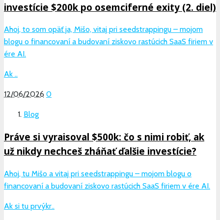
investície $200k po osemciferné exity (2. diel)
Ahoj, to som opäť ja, Mišo, vitaj pri seedstrappingu – mojom
blogu o financovaní a budovaní ziskovo rastúcich SaaS firiem v
ére AI.
Ak ..
12/06/2026
0
Blog
Práve si vyraisoval $500k: čo s nimi robiť, ak
už nikdy nechceš zháňať ďalšie investície?
Ahoj, tu Mišo a vitaj pri seedstrappingu – mojom blogu o
financovaní a budovaní ziskovo rastúcich SaaS firiem v ére AI.
Ak si tu prvýkr..