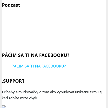
Podcast
Previous
Show
Next
Episode
Episodes
Epis
Show
List
Podcast
Information
PÁČIM SA TI NA FACEBOOKU?
PÁČIM SA TI NA FACEBOOKU?
.SUPPORT
Príbehy a mudrovačky o tom ako vybudovať unikátnu firmu aj
keď robíte mrte chýb.