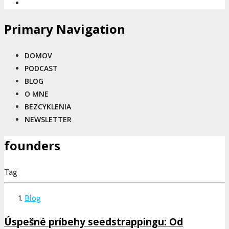
Primary Navigation
DOMOV
PODCAST
BLOG
O MNE
BEZCYKLENIA
NEWSLETTER
founders
Tag
Blog
Úspešné príbehy seedstrappingu: Od