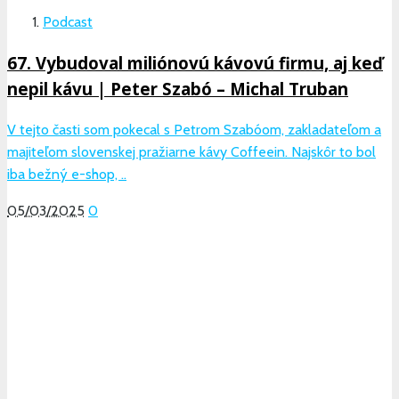
Podcast
67. Vybudoval miliónovú kávovú firmu, aj keď
nepil kávu | Peter Szabó – Michal Truban
V tejto časti som pokecal s Petrom Szabóom, zakladateľom a
majiteľom slovenskej pražiarne kávy Coffeein. Najskôr to bol
iba bežný e-shop, ..
05/03/2025
0