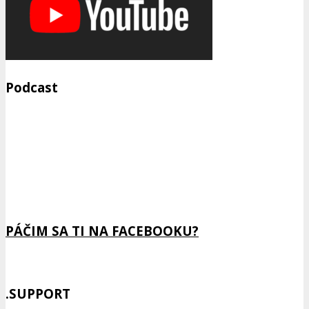
Podcast
Previous
Show
Next
Episode
Episodes
Epis
Show
List
Podcast
Information
PÁČIM SA TI NA FACEBOOKU?
.SUPPORT