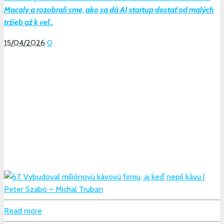
Macaly a rozobrali sme, ako sa dá AI startup dostať od malých
tržieb až k veľ..
15/04/2026
0
Read more