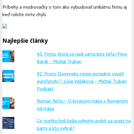
Príbehy a mudrovačky o tom ako vybudovať unikátnu firmu aj
keď robíte mrte chýb.
Najlepšie články
45. Firma, ktorá sa riadi sama bez šéfa | Fero
Baník – Michal Truban
92. Prečo Slovensko nevie poriadne využiť
eurofondy? | Lívia Vašáková – Michal Truban
Podcast
Roman Kóňa – O krvavom mäse s Romanom
od mäsa
Co vsetko boli ludia ochotni urobit za ucast na
party a kto vyhral?