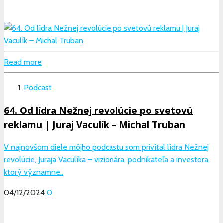
Read more
Podcast
64. Od lídra Nežnej revolúcie po svetovú
reklamu | Juraj Vaculík – Michal Truban
V najnovšom diele môjho podcastu som privítal lídra Nežnej
revolúcie, Juraja Vaculíka – vizionára, podnikateľa a investora,
ktorý významne..
04/12/2024
0