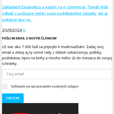
Zakladateľ Expandeco a expert na e-commerce, Tomáš Vrtík,
odhalil v podcaste nielen svoje podnikateľské začiatky, ale aj
unikátne tipy na ..
20/11/2024
0
POŠLI MI EMAIL S NOVÝM ČLÁNKOM
Už viac ako 7 000 ľudí sa pripojilo k mudrovačkám. Zadaj svoj
email a získaj aj ty cenné rady z oblasti sebarozvoja, politiky,
podnikania, tipov na knihy a mnoho iného 2x do mesiaca do svojej
schránky.
Súhlasím na spracovaním osobných údajov
CHCEM!