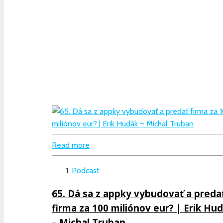
Read more
Podcast
65. Dá sa z appky vybudovať a preda
firma za 100 miliónov eur? | Erik Hu
– Michal Truban