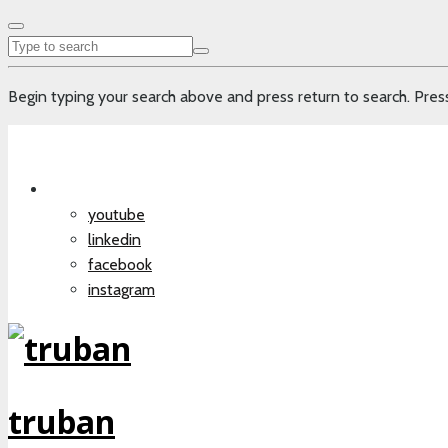
Begin typing your search above and press return to search. Press
youtube
linkedin
facebook
instagram
truban