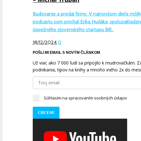
Budovanie a predaj firmy. V najnovšom diele môjh
podcastu som privítal Erika Hudáka, spoluzakladat
úspešného slovenského startupu Bill..
18/12/2024
0
POŠLI MI EMAIL S NOVÝM ČLÁNKOM
Už viac ako 7 000 ľudí sa pripojilo k mudrovačkám. Zad
podnikania, tipov na knihy a mnoho iného 2x do mesi
Súhlasím na spracovaním osobných údajov
CHCEM!