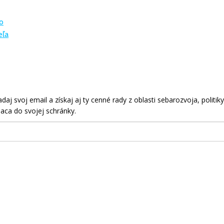
o
eľa
aj svoj email a získaj aj ty cenné rady z oblasti sebarozvoja, politiky
aca do svojej schránky.