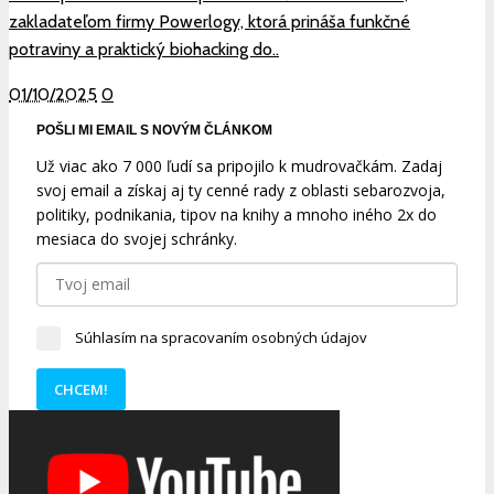
zakladateľom firmy Powerlogy, ktorá prináša funkčné
potraviny a praktický biohacking do..
01/10/2025
0
POŠLI MI EMAIL S NOVÝM ČLÁNKOM
Už viac ako 7 000 ľudí sa pripojilo k mudrovačkám. Zadaj
svoj email a získaj aj ty cenné rady z oblasti sebarozvoja,
politiky, podnikania, tipov na knihy a mnoho iného 2x do
mesiaca do svojej schránky.
Súhlasím na spracovaním osobných údajov
CHCEM!