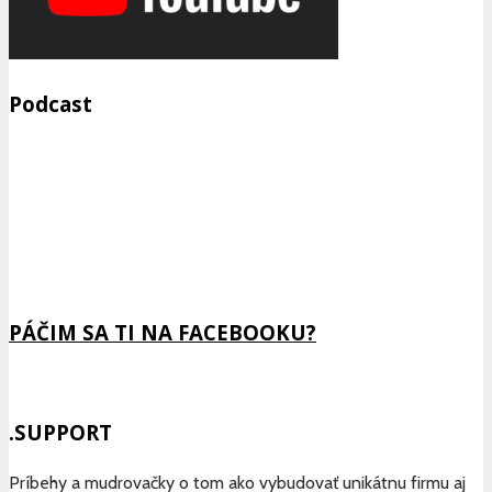
Podcast
Previous
Show
Next
Episode
Episodes
Epis
Show
List
Podcast
Information
PÁČIM SA TI NA FACEBOOKU?
.SUPPORT
Príbehy a mudrovačky o tom ako vybudovať unikátnu firmu aj