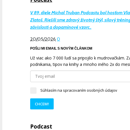
V 89. diele Michal Truban Podcastu bol hosťom Vl
Zlatoš. Riešili sme zdravý životný štýl, silový tréning
závislosti a dopamínové vzorc..
20/05/2026
0
POŠLI MI EMAIL S NOVÝM ČLÁNKOM
Už viac ako 7 000 ľudí sa pripojilo k mudrovačkám. Zad
podnikania, tipov na knihy a mnoho iného 2x do mesi
Súhlasím na spracovaním osobných údajov
CHCEM!
Podcast