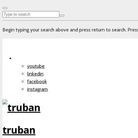
Begin typing your search above and press return to search. Press
youtube
linkedin
facebook
instagram
truban