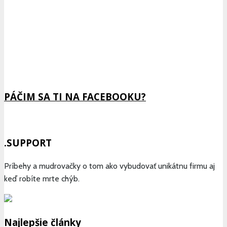
Previous
Show
Next
Episode
Episodes
Epis
Show
List
Podcast
Information
PÁČIM SA TI NA FACEBOOKU?
.SUPPORT
Príbehy a mudrovačky o tom ako vybudovať unikátnu firmu aj
keď robíte mrte chýb.
Najlepšie články