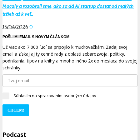
Macaly a rozobrali sme, ako sa dá AI startup dostať od malých
tržieb až k veľ..
15/04/2026
0
POŠLI MI EMAIL S NOVÝM ČLÁNKOM
Už viac ako 7 000 ľudí sa pripojilo k mudrovačkám. Zadaj svoj
email a získaj aj ty cenné rady z oblasti sebarozvoja, politiky,
podnikania, tipov na knihy a mnoho iného 2x do mesiaca do svojej
schránky.
Súhlasím na spracovaním osobných údajov
CHCEM!
Podcast