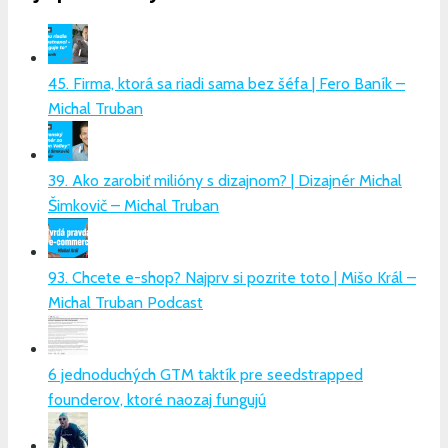
45. Firma, ktorá sa riadi sama bez šéfa | Fero Baník –
Michal Truban
39. Ako zarobiť milióny s dizajnom? | Dizajnér Michal
Šimkovič – Michal Truban
93. Chcete e-shop? Najprv si pozrite toto | Mišo Král –
Michal Truban Podcast
6 jednoduchých GTM taktík pre seedstrapped
founderov, ktoré naozaj fungujú