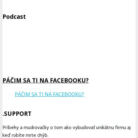
Podcast
Previous
Show
Next
Episode
Episodes
Epis
Show
List
Podcast
Information
PÁČIM SA TI NA FACEBOOKU?
PÁČIM SA TI NA FACEBOOKU?
.SUPPORT
Príbehy a mudrovačky o tom ako vybudovať unikátnu firmu aj
keď robíte mrte chýb.