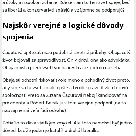
a útoky a napokon zúfanie: Kdeže nám to ten svet speje, keď
sa liberáli a konzervatívci spájajú a vzájomne sa podporujú?
Najskôr verejné a logické dôvody
spojenia
Čaputová aj Bezák majú podobné životné príbehy. Obaja celý
život bojovali za spravodlivosť. On v cirkvi, ona ako advokátka.
Obaja myslia predovšetkým na iných a až potom na seba.
Obaja sú ochotní riskovať svoje meno a pohodlný život preto,
aby sme sa tu všetci mali lepšie a tvorili spravodlivú a férovú
spoločnosť. Preto sa Zuzana Čaputová nebojí kandidovať na
prezidenta a Róbert Bezák ju v tom verejne podporiť (na to
naozaj nemá veľa ľudí odvahu).
Potiaľto to dáva všetkým zmysel. Ale toto nemohol byť jediný
dôvod, keďže jeden je katolík a druhá liberálka.