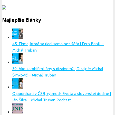
Najlepšie články
45. Firma, ktorá sa riadi sama bez šéfa | Fero Baník –
Michal Truban
39. Ako zarobiť milióny s dizajnom? | Dizajnér Michal
Šimkovič – Michal Truban
O podnikaní v ČSR, rytmoch života a slovenskej dedine |
Ján Šifra – Michal Truban Podcast