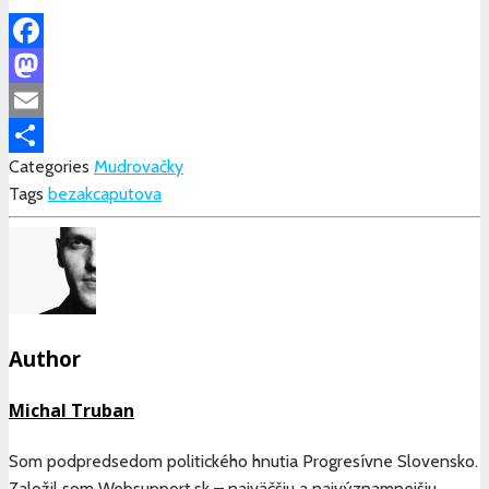
Facebook
Mastodon
Email
Categories
Mudrovačky
Share
Tags
bezak
caputova
Author
Michal Truban
Som podpredsedom politického hnutia Progresívne Slovensko.
Založil som Websupport.sk – najväčšiu a najvýznamnejšiu