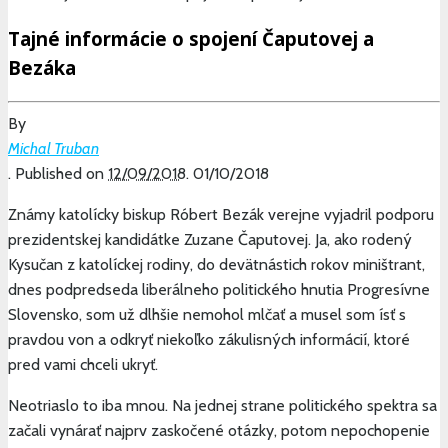
Tajné informácie o spojení Čaputovej a
Bezáka
By
Michal Truban
.
Published on
12/09/2018
.
01/10/2018
Známy katolícky biskup Róbert Bezák verejne vyjadril podporu
prezidentskej kandidátke Zuzane Čaputovej. Ja, ako rodený
Kysučan z katolíckej rodiny, do devätnástich rokov miništrant,
dnes podpredseda liberálneho politického hnutia Progresívne
Slovensko, som už dlhšie nemohol mlčať a musel som ísť s
pravdou von a odkryť niekoľko zákulisných informácií, ktoré
pred vami chceli ukryť.
Neotriaslo to iba mnou. Na jednej strane politického spektra sa
začali vynárať najprv zaskočené otázky, potom nepochopenie