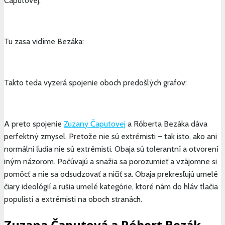
Čaputovej:
Tu zasa vidíme Bezáka:
Takto teda vyzerá spojenie oboch predošlých grafov:
A preto spojenie
Zuzany Čaputovej
a Róberta Bezáka dáva
perfektný zmysel. Pretože nie sú extrémisti – tak isto, ako ani
normálni ľudia nie sú extrémisti. Obaja sú tolerantní a otvorení
iným názorom. Počúvajú a snažia sa porozumieť a vzájomne si
pomôcť a nie sa odsudzovať a ničiť sa. Obaja prekresľujú umelé
čiary ideológií a rušia umelé kategórie, ktoré nám do hláv tlačia
populisti a extrémisti na oboch stranách.
Zuzana Čaputová a Róbert Bezák