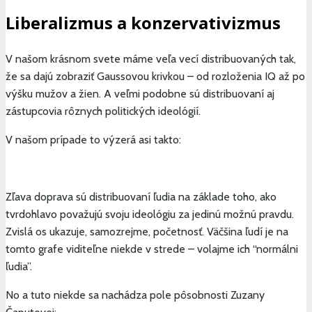
Liberalizmus a konzervativizmus
V našom krásnom svete máme veľa vecí distribuovaných tak,
že sa dajú zobraziť Gaussovou krivkou – od rozloženia IQ až po
výšku mužov a žien. A veľmi podobne sú distribuovaní aj
zástupcovia rôznych politických ideológií.
V našom prípade to výzerá asi takto:
Zľava doprava sú distribuovaní ľudia na základe toho, ako
tvrdohlavo považujú svoju ideológiu za jedinú možnú pravdu.
Zvislá os ukazuje, samozrejme, početnosť. Väčšina ľudí je na
tomto grafe viditeľne niekde v strede – volajme ich “normálni
ľudia”.
No a tuto niekde sa nachádza pole pôsobnosti Zuzany