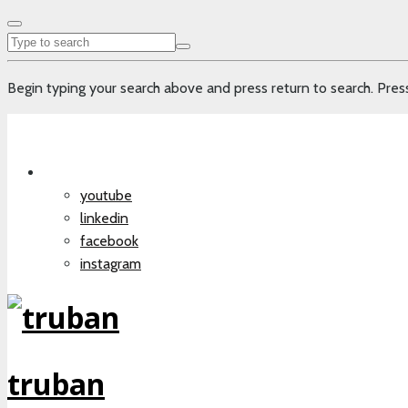
Begin typing your search above and press return to search. Press
youtube
linkedin
facebook
instagram
truban