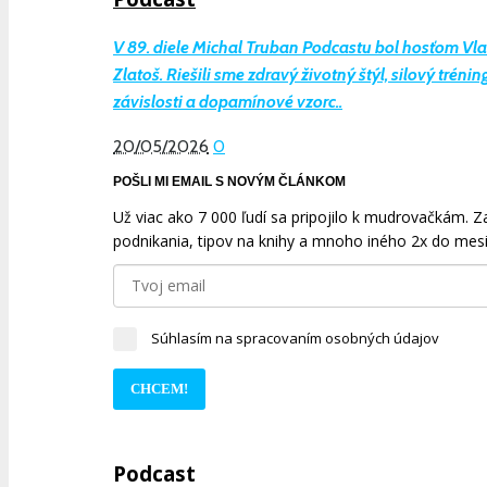
V 89. diele Michal Truban Podcastu bol hosťom Vl
Zlatoš. Riešili sme zdravý životný štýl, silový tréning
závislosti a dopamínové vzorc..
20/05/2026
0
POŠLI MI EMAIL S NOVÝM ČLÁNKOM
Už viac ako 7 000 ľudí sa pripojilo k mudrovačkám. Zad
podnikania, tipov na knihy a mnoho iného 2x do mesi
Súhlasím na spracovaním osobných údajov
CHCEM!
Podcast