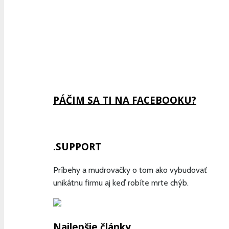
Previous
Show
Next
Episode
Episodes
Episode
Show
List
Podcast
Information
PÁČIM SA TI NA FACEBOOKU?
.SUPPORT
Príbehy a mudrovačky o tom ako vybudovať
unikátnu firmu aj keď robíte mrte chýb.
Najlepšie články