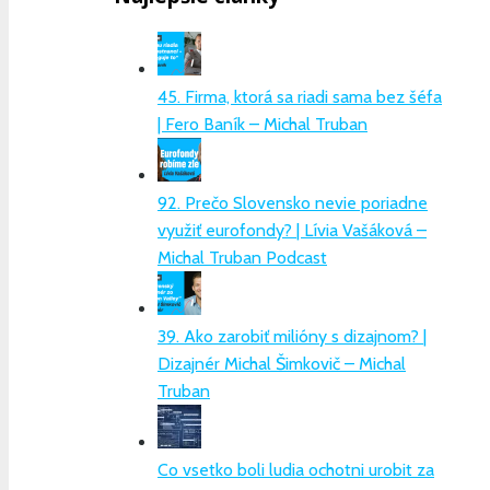
45. Firma, ktorá sa riadi sama bez šéfa
| Fero Baník – Michal Truban
92. Prečo Slovensko nevie poriadne
využiť eurofondy? | Lívia Vašáková –
Michal Truban Podcast
39. Ako zarobiť milióny s dizajnom? |
Dizajnér Michal Šimkovič – Michal
Truban
Co vsetko boli ludia ochotni urobit za