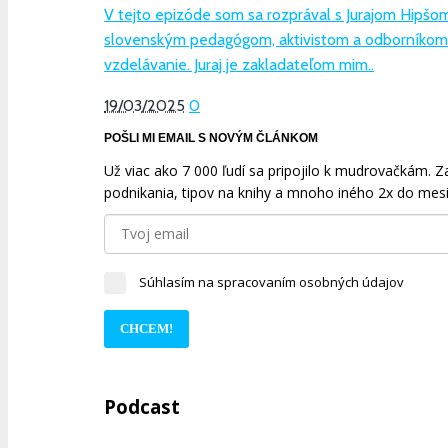
V tejto epizóde som sa rozprával s Jurajom Hipšom
slovenským pedagógom, aktivistom a odborníkom
vzdelávanie. Juraj je zakladateľom mim..
19/03/2025
0
POŠLI MI EMAIL S NOVÝM ČLÁNKOM
Už viac ako 7 000 ľudí sa pripojilo k mudrovačkám. Zad
podnikania, tipov na knihy a mnoho iného 2x do mesi
Súhlasím na spracovaním osobných údajov
CHCEM!
Podcast