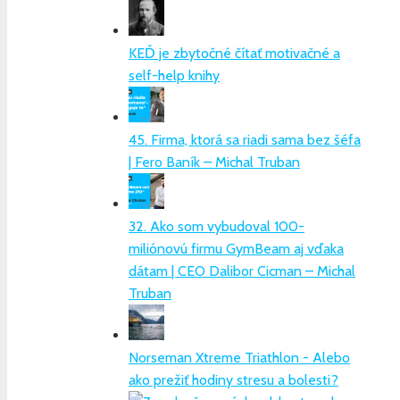
KEĎ je zbytočné čítať motivačné a
self-help knihy
45. Firma, ktorá sa riadi sama bez šéfa
| Fero Baník – Michal Truban
32. Ako som vybudoval 100-
miliónovú firmu GymBeam aj vďaka
dátam | CEO Dalibor Cicman – Michal
Truban
Norseman Xtreme Triathlon - Alebo
ako prežiť hodiny stresu a bolesti?