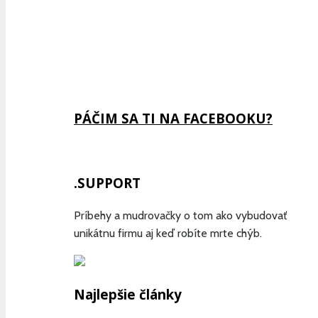
Previous
Show
Next
Episode
Episodes
Episode
Show
List
Podcast
Information
PÁČIM SA TI NA FACEBOOKU?
.SUPPORT
Príbehy a mudrovačky o tom ako vybudovať
unikátnu firmu aj keď robíte mrte chýb.
Najlepšie články