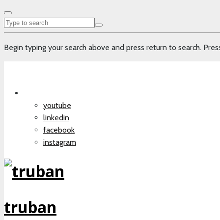
Begin typing your search above and press return to search. Press
youtube
linkedin
facebook
instagram
truban