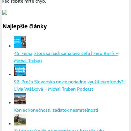
keď robíte mrte chýb.
Najlepšie články
45. Firma, ktorá sa riadi sama bez šéfa | Fero Baník –
Michal Truban
92. Prečo Slovensko nevie poriadne využiť eurofondy? |
Lívia Vašáková – Michal Truban Podcast
Koniec konečnosti, začiatok nesmrteľnosti