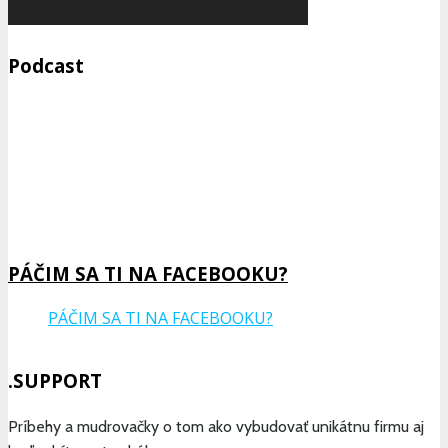
Podcast
Previous
Show
Next
Episode
Episodes
Epis
Show
List
Podcast
Information
PÁČIM SA TI NA FACEBOOKU?
PÁČIM SA TI NA FACEBOOKU?
.SUPPORT
Príbehy a mudrovačky o tom ako vybudovať unikátnu firmu aj