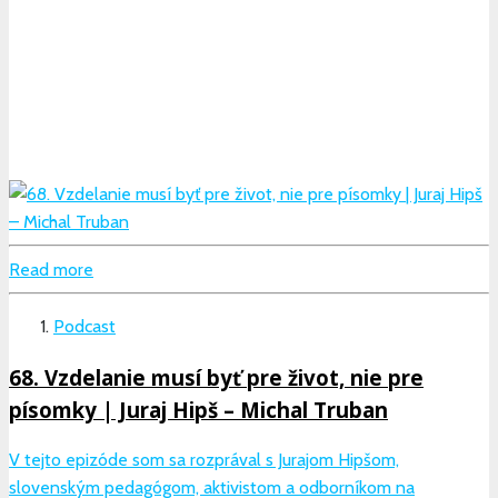
Read more
Podcast
68. Vzdelanie musí byť pre život, nie pre
písomky | Juraj Hipš – Michal Truban
V tejto epizóde som sa rozprával s Jurajom Hipšom,
slovenským pedagógom, aktivistom a odborníkom na