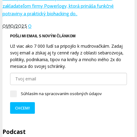
zakladateľom firmy Powerlogy, ktorá prináša funkčné
potraviny a praktický biohacking do..
01/10/2025
0
POŠLI MI EMAIL S NOVÝM ČLÁNKOM
Už viac ako 7 000 ľudí sa pripojilo k mudrovačkám. Zadaj
svoj email a získaj aj ty cenné rady z oblasti sebarozvoja,
politiky, podnikania, tipov na knihy a mnoho iného 2x do
mesiaca do svojej schránky.
Súhlasím na spracovaním osobných údajov
CHCEM!
Podcast