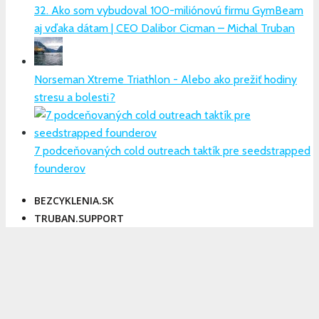
32. Ako som vybudoval 100-miliónovú firmu GymBeam
aj vďaka dátam | CEO Dalibor Cicman – Michal Truban
Norseman Xtreme Triathlon - Alebo ako prežiť hodiny
stresu a bolesti?
7 podceňovaných cold outreach taktík pre seedstrapped
founderov
BEZCYKLENIA.SK
TRUBAN.SUPPORT